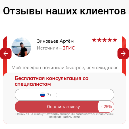
Отзывы наших клиентов
Зиновьев Артём
Нужна консультация?
Источник –
2ГИС
Закажите бесплатную консультацию
Мой телефон починили быстрее, чем ожидалось. Оч
Бесплатная консультация со
специалистом
Оставить заявку
Нажимая на кнопку "Оставить заявку" Вы соглашаетесь c
политикой
конфиденциальности