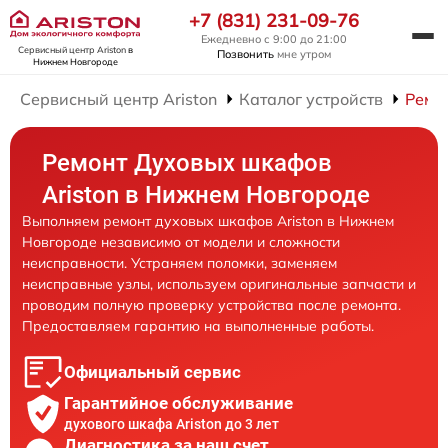
+7 (831) 231-09-76
Ежедневно с 9:00 до 21:00
Сервисный центр Ariston
в
Позвонить
мне утром
Нижнем Новгороде
Сервисный центр Ariston
Каталог устройств
Ремо
Ремонт Духовых шкафов
Ariston в Нижнем Новгороде
Выполняем ремонт духовых шкафов Ariston в Нижнем
Новгороде независимо от модели и сложности
неисправности. Устраняем поломки, заменяем
неисправные узлы, используем оригинальные запчасти и
проводим полную проверку устройства после ремонта.
Предоставляем гарантию на выполненные работы.
Официальный сервис
Гарантийное обслуживание
духового шкафа Ariston до 3 лет
Диагностика за наш счет,