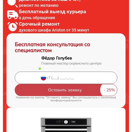
ремонт по желанию
Бесплатный выезд курьера
в день обращения
Срочный ремонт
духового шкафа Ariston от 35 минут
Бесплатная консультация со
специалистом
Фёдор Голубев
Главный мастер сервисного центра
Оставить заявку
Нажимая на кнопку "Оставить заявку" Вы соглашаетесь c
политикой
конфиденциальности