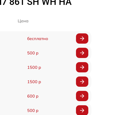
I7 861 SH WH HA
Цена
бесплатно
500 р
1500 р
1500 р
600 р
500 р