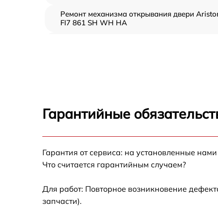
Ремонт механизма открывания двери Aristo
FI7 861 SH WH HA
Замена ТЭН Ariston FI7 861 SH WH HA
Замена таймера Ariston FI7 861 SH WH HA
Замена предохранителя Ariston FI7 861 SH
WH HA
Гарантийные обязательст
Замена шнура питания Ariston FI7 861 SH
WH HA
Замена термодатчика Ariston FI7 861 SH W
Гарантия от сервиса: на установленные нами
HA
Что считается гарантийным случаем?
Замена панели управления Ariston FI7 861
SH WH HA
Для работ: Повторное возникновение дефект
запчасти).