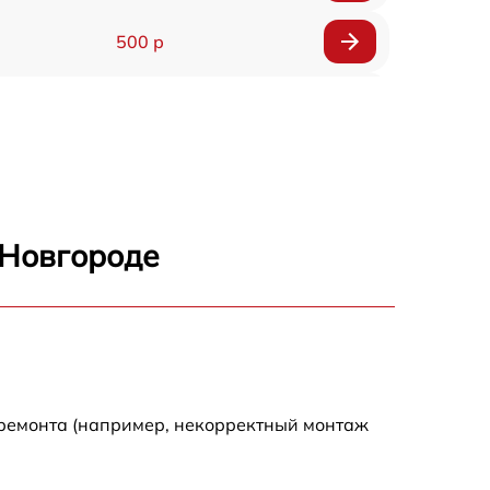
500 р
1200 р
500 р
700 р
 Новгороде
500 р
900 р
1500 р
 ремонта (например, некорректный монтаж