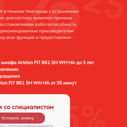
HA в Нижнем Новгороде с устранением
м диагностику, выявляем причины
восстанавливаем работоспособность
и рекомендованные производителем
рку всех функций и предоставляем
 шкафа Ariston FI7 861 SH WH HA до 3 лет
 желанию
бращения
ton FI7 861 SH WH HA от 35 минут
я со специалистом
Оставить заявку
есь c
политикой конфиденциальности