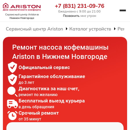
+7 (831) 231-09-76
Ежедневно с 9:00 до 21:00
Сервисный центр Ariston
в
Позвонить
мне утром
Нижнем Новгороде
Сервисный центр Ariston
Каталог устройств
Ремо
Ремонт насоса кофемашины
Ariston в Нижнем Новгороде
Официальный сервис
Гарантийное обслуживание
до 3 лет
Диагностика за наш счет,
ремонт по желанию
Бесплатный выезд курьера
в день обращения
Срочный ремонт
от 35 минут